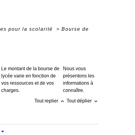
res pour la scolarité
>
Bourse de
Le montant de la bourse de
Nous vous
lycée varie en fonction de
présentons les
vos ressources et de vos
informations à
charges.
connaître.
keyboard_arrow_up
keyboard_arrow_down
Tout replier
Tout déplier