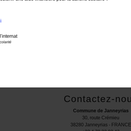
i
'internat
colarité
Contactez-no
Commune de Janneyrias
30, route Crémieu
38280 Janneyrias - FRANC