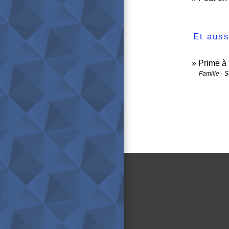
Et auss
Prime à l
Famille - S