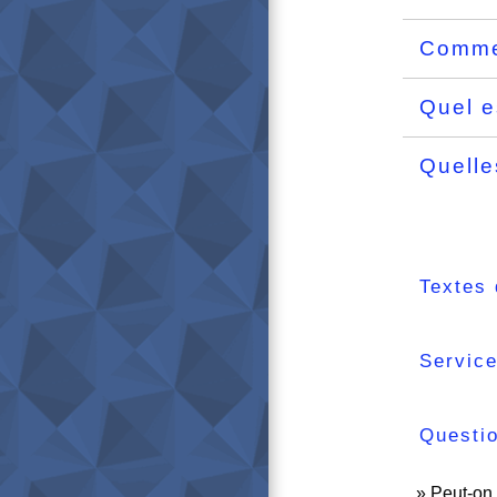
Commen
Quel e
Quelle
Textes 
Service
Questi
Peut-on 