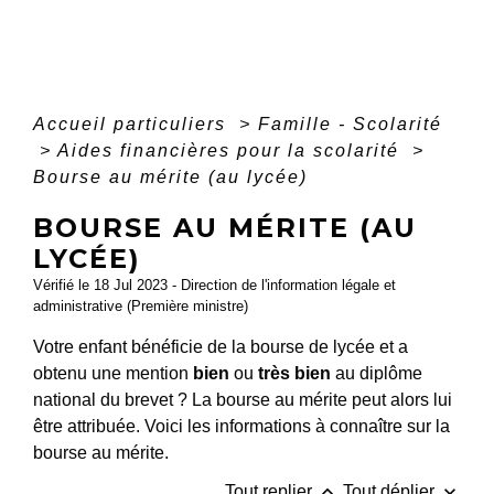
Accueil particuliers
>
Famille - Scolarité
>
Aides financières pour la scolarité
>
Bourse au mérite (au lycée)
BOURSE AU MÉRITE (AU
LYCÉE)
Vérifié le 18 Jul 2023 - Direction de l'information légale et
administrative (Première ministre)
Votre enfant bénéficie de la bourse de lycée et a
obtenu une mention
bien
ou
très bien
au diplôme
national du brevet ? La bourse au mérite peut alors lui
être attribuée. Voici les informations à connaître sur la
bourse au mérite.
keyboard_arrow_up
keyboard_arrow_down
Tout replier
Tout déplier