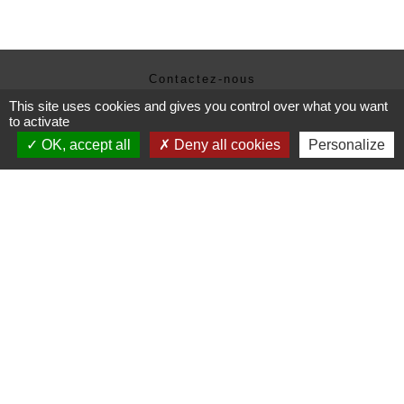
Contactez-nous
Commune de Janneyrias
This site uses cookies and gives you control over what you want
30, route Crémieu
to activate
38280 Janneyrias - FRANCE
OK, accept all
Deny all cookies
Personalize
+33 4 78 32 02 43
Contact par formulaire
Mentions légales
-
Politique de confidentialité
-
Accessibilité
-
Plan du site
-
Gestion des cookies
Site créé en partenariat avec Réseau des Communes