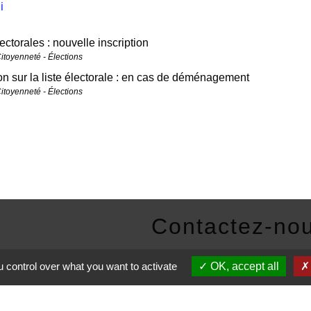
i
lectorales : nouvelle inscription
Citoyenneté - Élections
ion sur la liste électorale : en cas de déménagement
Citoyenneté - Élections
Contactez-no
Commune de Janneyrias
 control over what you want to activate
OK, accept all
30, route Crémieu
38280 Janneyrias - FRANC
+33 4 78 32 02 43