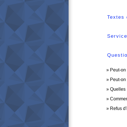
Textes 
Service
Questi
Peut-on 
Peut-on 
Quelles 
Comment 
Refus d'i