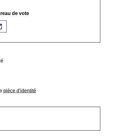
bureau de vote
n_new
ié
ne
pièce d'identité