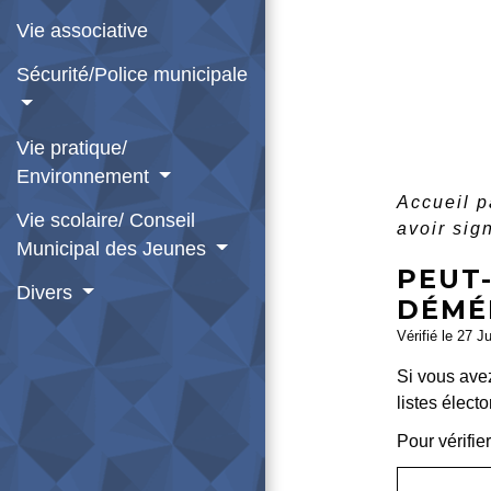
Vie associative
Sécurité/Police municipale
Vie pratique/
Environnement
Accueil p
Vie scolaire/ Conseil
avoir si
Municipal des Jeunes
PEUT
Divers
DÉMÉ
Vérifié le 27 J
Si vous avez
listes élect
Pour vérifie