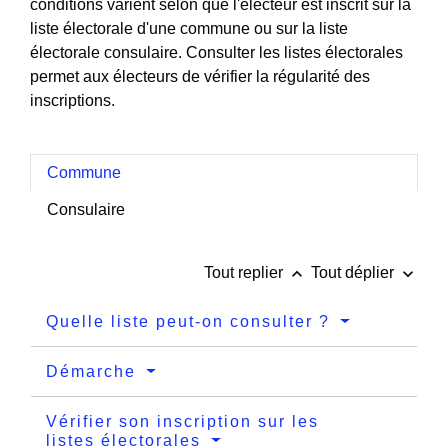
conditions varient selon que l'électeur est inscrit sur la
liste électorale d'une commune ou sur la liste
électorale consulaire. Consulter les listes électorales
permet aux électeurs de vérifier la régularité des
inscriptions.
Commune
Consulaire
keyboard_arrow_up
keyboard_arrow_down
Tout replier
Tout déplier
Quelle liste peut-on consulter ?
Démarche
Vérifier son inscription sur les
listes électorales