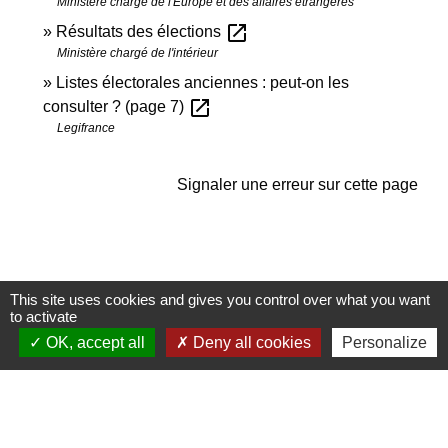
Ministère chargé de l'Europe et des affaires étrangères
open_in_new
Résultats des élections
Ministère chargé de l'intérieur
Listes électorales anciennes : peut-on les
open_in_new
consulter ? (page 7)
Legifrance
Signaler une erreur sur cette page
This site uses cookies and gives you control over what you want
Contactez-nous
to activate
OK, accept all
Deny all cookies
Personalize
Commune de Janneyrias
30, route Crémieu
38280 Janneyrias - FRANCE
+33 4 78 32 02 43
Contact par formulaire