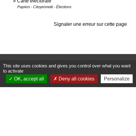
Carte électorale
Papiers - Citoyenneté - Élections
Signaler une erreur sur cette page
Contactez-nous
This site uses cookies and gives you control over what you want
to activate
Commune de Janneyrias
30, route Crémieu
OK, accept all
Deny all cookies
Personalize
38280 Janneyrias - FRANCE
+33 4 78 32 02 43
Contact par formulaire