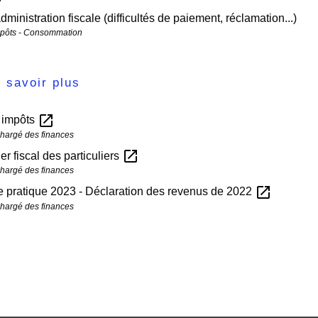
administration fiscale (difficultés de paiement, réclamation...)
mpôts - Consommation
 savoir plus
open_in_new
s impôts
chargé des finances
open_in_new
er fiscal des particuliers
chargé des finances
open_in_new
 pratique 2023 - Déclaration des revenus de 2022
chargé des finances