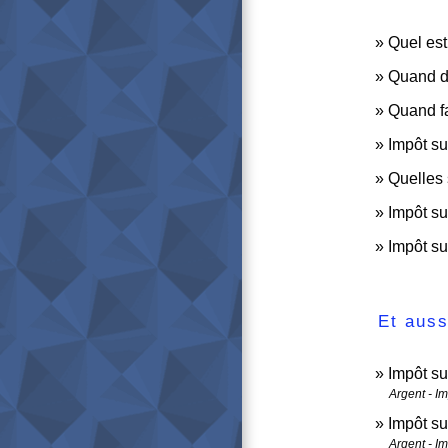
Quel est
Quand do
Quand fa
Impôt su
Quelles 
Impôt sur
Impôt su
Et auss
Impôt su
Argent - I
Impôt su
Argent - I