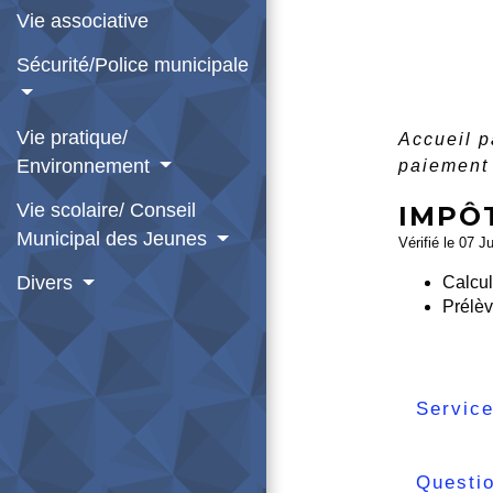
Vie associative
Sécurité/Police municipale
Vie pratique/
Accueil p
Environnement
paiement
Vie scolaire/ Conseil
IMPÔT
Municipal des Jeunes
Vérifié le 07 J
Divers
Calcul
Prélèv
Service
Questi