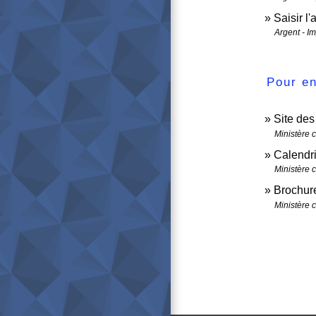
Saisir l'
Argent - I
Pour en
Site de
Ministère 
Calendri
Ministère 
Brochure
Ministère 