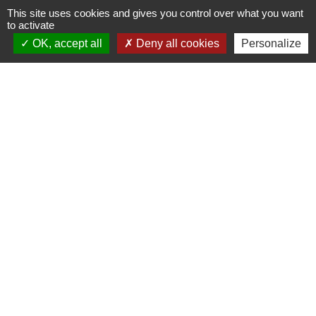
Ministère chargé des finances
This site uses cookies and gives you control over what you want
to activate
Signaler une erreur sur cette page
OK, accept all
Deny all cookies
Personalize
Contactez-nous
Commune de Janneyrias
30, route Crémieu
38280 Janneyrias - FRANCE
+33 4 78 32 02 43
Contact par formulaire
Mentions légales
-
Politique de confidentialité
-