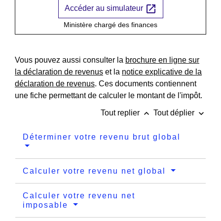
open_in_new
Accéder au simulateur
Ministère chargé des finances
Vous pouvez aussi consulter la
brochure en ligne sur
la déclaration de revenus
et la
notice explicative de la
déclaration de revenus
. Ces documents contiennent
une fiche permettant de calculer le montant de l'impôt.
keyboard_arrow_up
keyboard_arrow_down
Tout replier
Tout déplier
Déterminer votre revenu brut global
Calculer votre revenu net global
Calculer votre revenu net
imposable