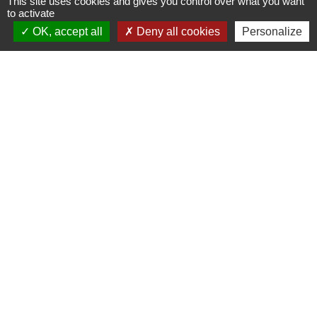
This site uses cookies and gives you control over what you want
to activate
Signaler une erreur sur cette page
OK, accept all
Deny all cookies
Personalize
Contactez-nous
Commune de Janneyrias
30, route Crémieu
38280 Janneyrias - FRANCE
+33 4 78 32 02 43
Contact par formulaire
Mentions légales
-
Politique de confidentialité
-
Accessibilité
-
Plan du site
-
Gestion des cookies