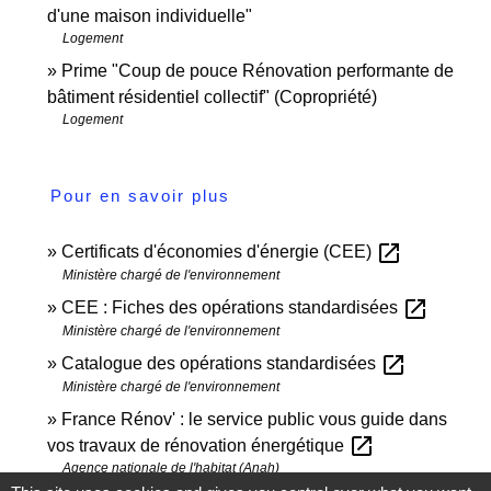
d'une maison individuelle"
Logement
Prime "Coup de pouce Rénovation performante de
bâtiment résidentiel collectif" (Copropriété)
Logement
Pour en savoir plus
open_in_new
Certificats d'économies d'énergie (CEE)
Ministère chargé de l'environnement
open_in_new
CEE : Fiches des opérations standardisées
Ministère chargé de l'environnement
open_in_new
Catalogue des opérations standardisées
Ministère chargé de l'environnement
France Rénov' : le service public vous guide dans
open_in_new
vos travaux de rénovation énergétique
Agence nationale de l'habitat (Anah)