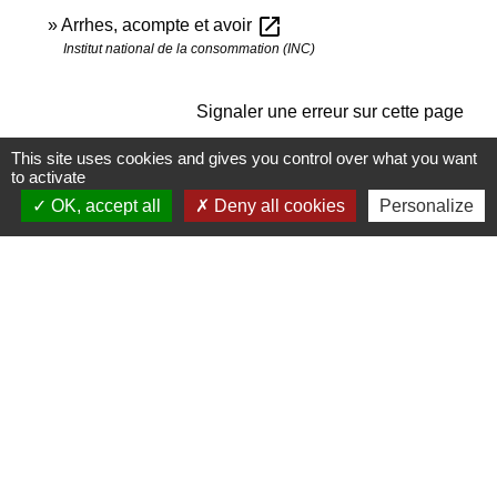
open_in_new
Arrhes, acompte et avoir
Institut national de la consommation (INC)
Signaler une erreur sur cette page
This site uses cookies and gives you control over what you want
to activate
OK, accept all
Deny all cookies
Personalize
Contactez-nous
Commune de Janneyrias
30, route Crémieu
38280 Janneyrias - FRANCE
+33 4 78 32 02 43
Contact par formulaire