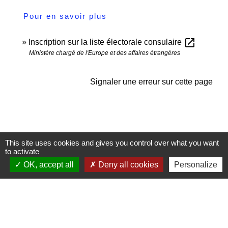
Pour en savoir plus
open_in_new
Inscription sur la liste électorale consulaire
Ministère chargé de l'Europe et des affaires étrangères
Signaler une erreur sur cette page
This site uses cookies and gives you control over what you want
Contactez-nous
to activate
Commune de Janneyrias
OK, accept all
Deny all cookies
Personalize
30, route Crémieu
38280 Janneyrias - FRANCE
+33 4 78 32 02 43
Contact par formulaire