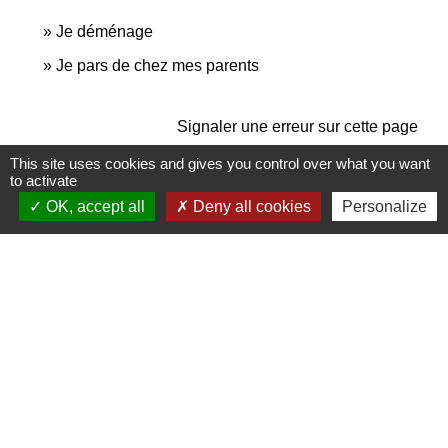
Je déménage
Je pars de chez mes parents
Signaler une erreur sur cette page
This site uses cookies and gives you control over what you want
to activate
OK, accept all
Deny all cookies
Personalize
Contactez-nous
Commune de Janneyrias
30, route Crémieu
38280 Janneyrias - FRANCE
+33 4 78 32 02 43
Contact par formulaire