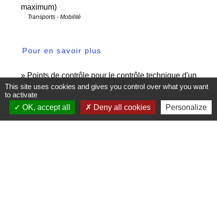
maximum)
Transports - Mobilité
Pour en savoir plus
Points de contrôle pour le contrôle technique d'un
open_in_new
This site uses cookies and gives you control over what you want
véhicule léger
to activate
Legifrance
OK, accept all
Deny all cookies
Personalize
Signaler une erreur sur cette page
Contactez-nous
Commune de Janneyrias
30, route Crémieu