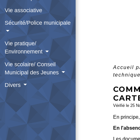
Vie associative
Sécurité/Police municipale
Vie pratique/
Environnement
Vie scolaire/ Conseil
Accueil p
Municipal des Jeunes
technique
Divers
COMM
CARTE
Vérifié le 25 N
En principe,
En l'absenc
Les documen