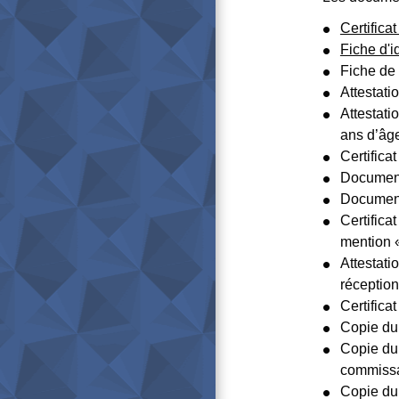
Certifica
Fiche d'i
Fiche de 
Attestati
Attestati
ans d’âg
Certifica
Document 
Document o
Certifica
mention «
Attestati
réception
Certifica
Copie du 
Copie du 
commissai
Copie du 