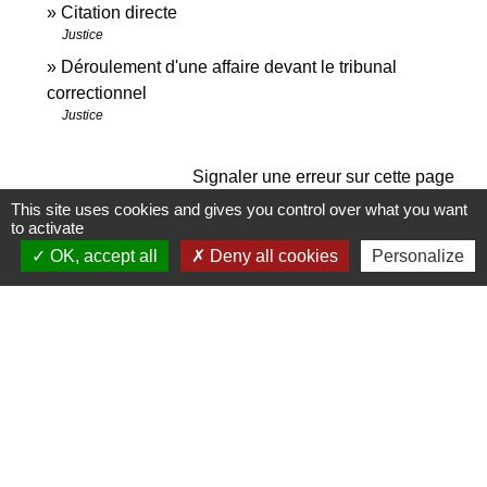
Citation directe
Justice
Déroulement d'une affaire devant le tribunal
correctionnel
Justice
Signaler une erreur sur cette page
This site uses cookies and gives you control over what you want
to activate
OK, accept all
Deny all cookies
Personalize
Contactez-nous
Commune de Janneyrias
30, route Crémieu
38280 Janneyrias - FRANCE
+33 4 78 32 02 43
Contact par formulaire