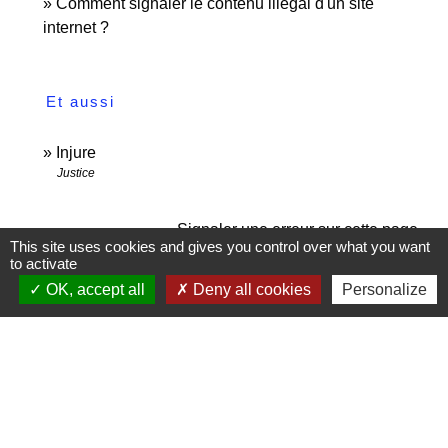
Comment signaler le contenu illégal d'un site
internet ?
Et aussi
Injure
Justice
Signaler une erreur sur cette page
This site uses cookies and gives you control over what you want
to activate
OK, accept all
Deny all cookies
Personalize
Contactez-nous
Commune de Janneyrias
30, route Crémieu
38280 Janneyrias - FRANCE
+33 4 78 32 02 43