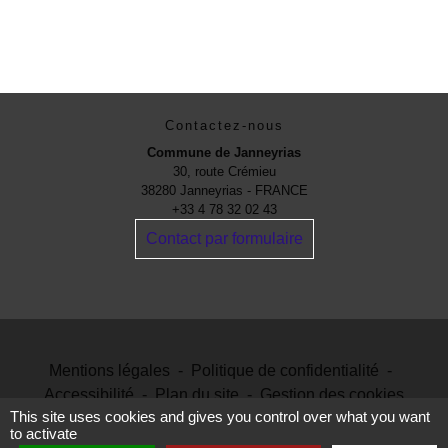
Contactez-nous
Commune de Janneyrias
30, route Crémieu
38280 Janneyrias - FRANCE
+33 4 78 32 02 43
Contact par formulaire
Mentions légales
-
Politique de confidentialité
-
Accessibilité
-
Plan du site
-
Gestion des cookies
This site uses cookies and gives you control over what you want
to activate