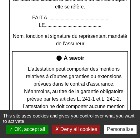
elle se réfère.
FAIT A ................................................
LE.............................................
Nom, fonction et signature du représentant mandaté
de l'assureur
À savoir
info
L'attestation peut comporter des mentions
relatives à d'autres garanties ou extensions
prévues dans le contrat d'assurance.
Néanmoins, au titre de la garantie obligatoire
prévue par les articles L. 241-1 et L. 241-2,
l'attestation ne doit comporter aucune mention
de nature à écarter ou limiter d'une
This site uses cookies and gives you control over what you want
to activate
quelconque façon la portée des mentions
minimales susmentionnées. Aucune mention
OK, accept all
Deny all cookies
Personalize
ne peut faire référence à des dispositions