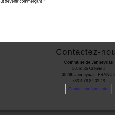
eut devenir commerçant ?
Contactez-no
Commune de Janneyrias
30, route Crémieu
38280 Janneyrias - FRANC
+33 4 78 32 02 43
Contact par formulaire