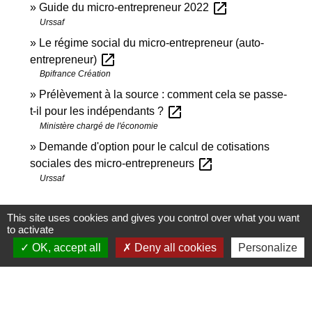
open_in_new
Guide du micro-entrepreneur 2022
Urssaf
Le régime social du micro-entrepreneur (auto-
open_in_new
entrepreneur)
Bpifrance Création
Prélèvement à la source : comment cela se passe-
open_in_new
t-il pour les indépendants ?
Ministère chargé de l'économie
Demande d'option pour le calcul de cotisations
open_in_new
sociales des micro-entrepreneurs
Urssaf
Signaler une erreur sur cette page
This site uses cookies and gives you control over what you want
to activate
OK, accept all
Deny all cookies
Personalize
Contactez-nous