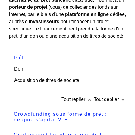
porteur de projet
(vous) de collecter des fonds sur
internet, par le biais d'une
plateforme en ligne
dédiée,
auprès d'
investisseurs
pour financer un projet
spécifique. Le financement peut prendre la forme d'un
prêt, d'un don ou d'une acquisition de titres de société.
Prêt
Don
Acquisition de titres de société
keyboard_arrow_up
keyboard_arrow_down
Tout replier
Tout déplier
Crowdfunding sous forme de prêt :
de quoi s'agit-il ?
Quelles sont les obligations de la