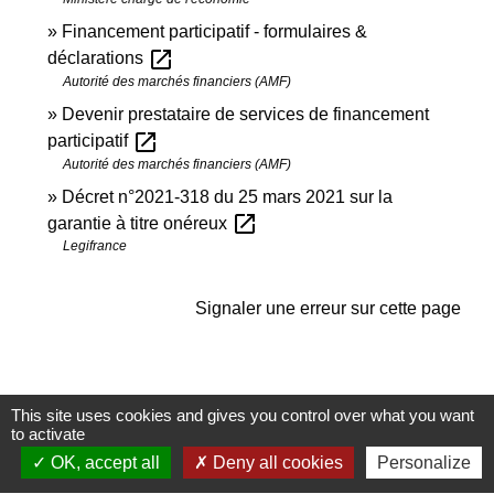
Financement participatif - formulaires &
open_in_new
déclarations
Autorité des marchés financiers (AMF)
Devenir prestataire de services de financement
open_in_new
participatif
Autorité des marchés financiers (AMF)
Décret n°2021-318 du 25 mars 2021 sur la
open_in_new
garantie à titre onéreux
Legifrance
Signaler une erreur sur cette page
This site uses cookies and gives you control over what you want
to activate
Contactez-nous
OK, accept all
Deny all cookies
Personalize
Commune de Janneyrias