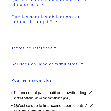
plateforme ?
Quelles sont les obligations du
porteur de projet ?
Textes de référence
Services en ligne et formulaires
Pour en savoir plus
open_in_new
Financement participatif ou crowdfunding
Institut national de la consommation (INC)
open_in_new
Qu'est ce que le financement participatif ?
Ministère chargé de l'économie