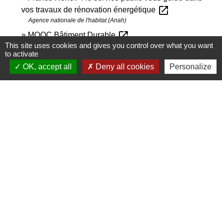
open_in_new
vos travaux de rénovation énergétique
Agence nationale de l'habitat (Anah)
open_in_new
MOOC Bâtiment Durable
This site uses cookies and gives you control over what you want
Agence de la transition écologique (Ademe)
to activate
OK, accept all
Deny all cookies
Personalize
Signaler une erreur sur cette page
Contactez-nous
Commune de Janneyrias
30, route Crémieu
38280 Janneyrias - FRANCE
+33 4 78 32 02 43
Contact par formulaire