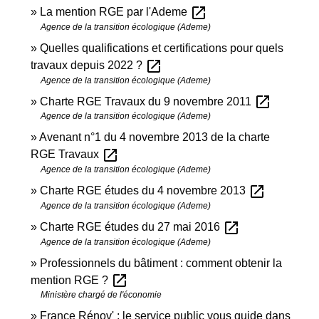
open_in_new
La mention RGE par l'Ademe
Agence de la transition écologique (Ademe)
Quelles qualifications et certifications pour quels
open_in_new
travaux depuis 2022 ?
Agence de la transition écologique (Ademe)
open_in_new
Charte RGE Travaux du 9 novembre 2011
Agence de la transition écologique (Ademe)
Avenant n°1 du 4 novembre 2013 de la charte
open_in_new
RGE Travaux
Agence de la transition écologique (Ademe)
open_in_new
Charte RGE études du 4 novembre 2013
Agence de la transition écologique (Ademe)
open_in_new
Charte RGE études du 27 mai 2016
Agence de la transition écologique (Ademe)
Professionnels du bâtiment : comment obtenir la
open_in_new
mention RGE ?
Ministère chargé de l'économie
France Rénov' : le service public vous guide dans