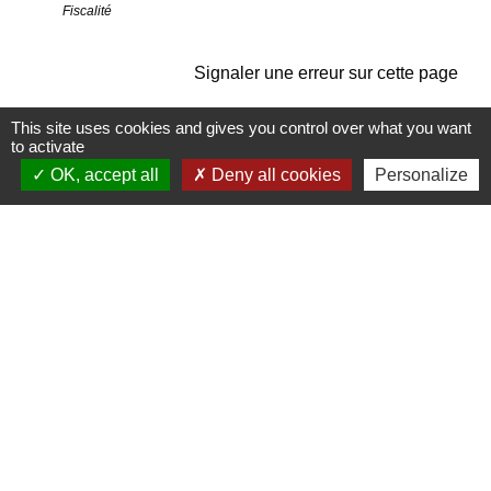
Fiscalité
Signaler une erreur sur cette page
This site uses cookies and gives you control over what you want
to activate
OK, accept all
Deny all cookies
Personalize
Contactez-nous
Commune de Janneyrias
30, route Crémieu
38280 Janneyrias - FRANCE
+33 4 78 32 02 43
Contact par formulaire
Mentions légales
-
Politique de confidentialité
-