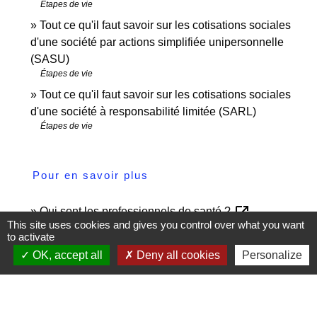
Étapes de vie
Tout ce qu'il faut savoir sur les cotisations sociales
d'une société par actions simplifiée unipersonnelle
(SASU)
Étapes de vie
Tout ce qu'il faut savoir sur les cotisations sociales
d'une société à responsabilité limitée (SARL)
Étapes de vie
Pour en savoir plus
open_in_new
Qui sont les professionnels de santé ?
This site uses cookies and gives you control over what you want
Vie-publique.fr
to activate
Professions libérales réglementées ou non
OK, accept all
Deny all cookies
Personalize
open_in_new
réglementées
Bpifrance Création
open_in_new
L'essentiel sur les BNC
Ministère chargé des finances