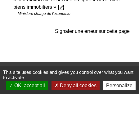
open_in_new
biens immobiliers »
Ministère chargé de l'économie
Signaler une erreur sur cette page
Contactez-nous
This site uses cookies and gives you control over what you want
to activate
Commune de Janneyrias
OK, accept all
Deny all cookies
Personalize
30, route Crémieu
38280 Janneyrias - FRANCE
+33 4 78 32 02 43
Contact par formulaire