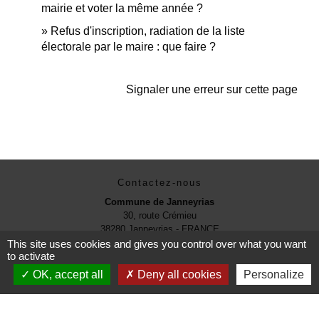
mairie et voter la même année ?
Refus d'inscription, radiation de la liste
électorale par le maire : que faire ?
Signaler une erreur sur cette page
Contactez-nous
Commune de Janneyrias
30, route Crémieu
38280 Janneyrias - FRANCE
+33 4 78 32 02 43
This site uses cookies and gives you control over what you want
to activate
Contact par formulaire
OK, accept all
Deny all cookies
Personalize