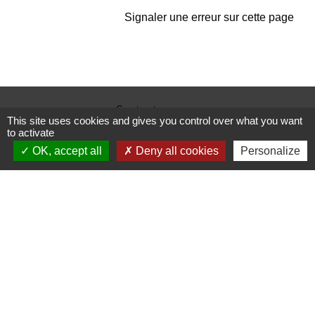
Signaler une erreur sur cette page
Contactez-nous
This site uses cookies and gives you control over what you want
Commune de Janneyrias
to activate
30, route Crémieu
OK, accept all
Deny all cookies
Personalize
38280 Janneyrias - FRANCE
+33 4 78 32 02 43
Contact par formulaire
Mentions légales
-
Politique de confidentialité
-
Accessibilité
-
Plan du site
-
Gestion des cookies