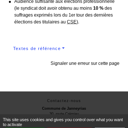
Audience suffisante aux élections professionnelle
(le syndicat doit avoir obtenu au moins
10 %
des
suffrages exprimés lors du 1
er
tour des dernières
élections des titulaires au
CSE
).
Textes de référence
Signaler une erreur sur cette page
Contactez-nous
Commune de Janneyrias
30, route Crémieu
38280 Janneyrias - FRANCE
This site uses cookies and gives you control over what you want
to activate
+33 4 78 32 02 43