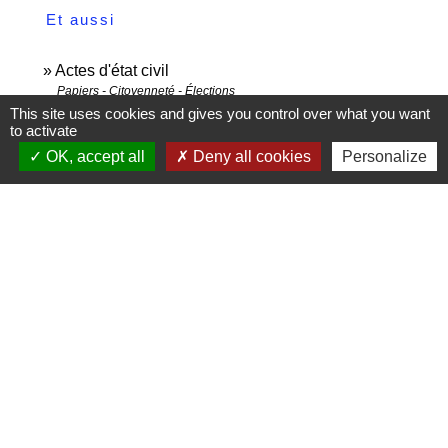
Et aussi
Actes d'état civil
Papiers - Citoyenneté - Élections
This site uses cookies and gives you control over what you want
Demande d'asile (réfugié, protection subsidiaire,
to activate
apatride)
OK, accept all
Deny all cookies
Personalize
Étranger - Europe
Demande de naturalisation
Étranger - Europe
Légalisation de documents d'origine étrangère
(authentification)
Papiers - Citoyenneté - Élections
Pour en savoir plus
Tableau de l'état actuel du droit conventionnel en
open_in_new
matière de légalisation