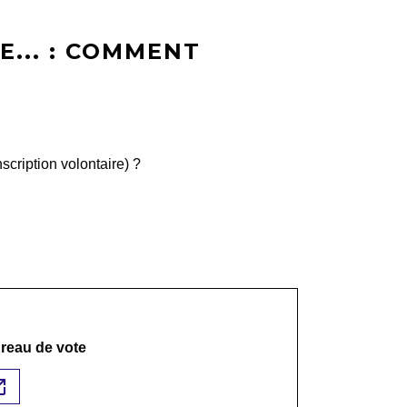
E... : COMMENT
nscription volontaire) ?
bureau de vote
n_new