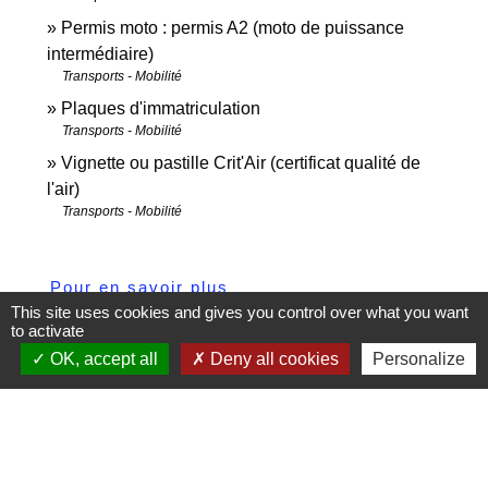
Permis moto : permis A2 (moto de puissance
intermédiaire)
Transports - Mobilité
Plaques d'immatriculation
Transports - Mobilité
Vignette ou pastille Crit'Air (certificat qualité de
l'air)
Transports - Mobilité
Pour en savoir plus
This site uses cookies and gives you control over what you want
to activate
open_in_new
Motocycliste : les équipements obligatoires
OK, accept all
Deny all cookies
Personalize
Ministère chargé de l'intérieur
Signaler une erreur sur cette page