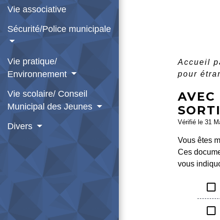
Vie associative
Sécurité/Police municipale
Vie pratique/
Accueil p
Environnement
pour étr
Vie scolaire/ Conseil
AVEC
Municipal des Jeunes
SORTI
Vérifié le 31 M
Divers
Vous êtes m
Ces documen
vous indiqu
check_box_outline_blank
check_box_outline_blank