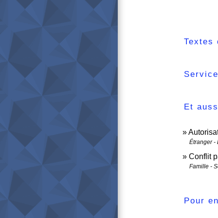
Textes 
Service
Et auss
Autorisat
Étranger -
Conflit p
Famille - S
Pour en