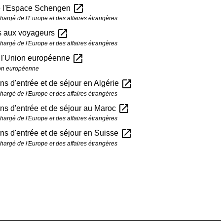
open_in_new
e l'Espace Schengen
chargé de l'Europe et des affaires étrangères
open_in_new
s aux voyageurs
chargé de l'Europe et des affaires étrangères
open_in_new
 l'Union européenne
on européenne
open_in_new
ns d'entrée et de séjour en Algérie
chargé de l'Europe et des affaires étrangères
open_in_new
ns d'entrée et de séjour au Maroc
chargé de l'Europe et des affaires étrangères
open_in_new
ns d'entrée et de séjour en Suisse
chargé de l'Europe et des affaires étrangères