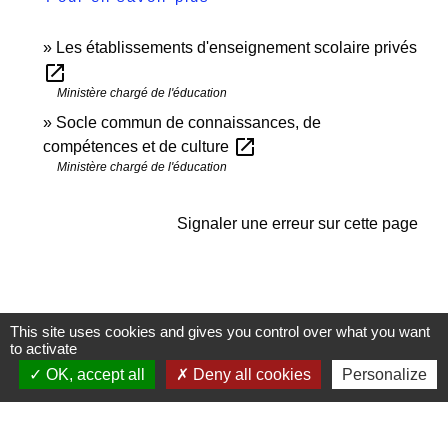
Les établissements d'enseignement scolaire privés
open_in_new
Ministère chargé de l'éducation
Socle commun de connaissances, de
open_in_new
compétences et de culture
Ministère chargé de l'éducation
Signaler une erreur sur cette page
This site uses cookies and gives you control over what you want
to activate
Contactez-nous
OK, accept all
Deny all cookies
Personalize
Commune de Janneyrias
30, route Crémieu
38280 Janneyrias - FRANCE
+33 4 78 32 02 43