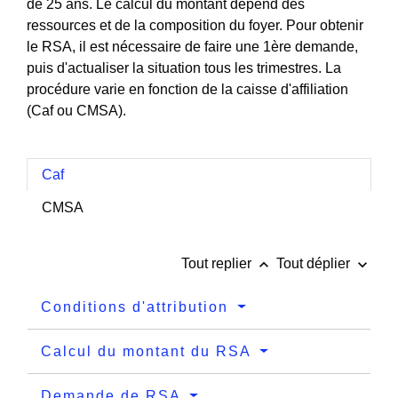
de 25 ans. Le calcul du montant dépend des
ressources et de la composition du foyer. Pour obtenir
le RSA, il est nécessaire de faire une 1ère demande,
puis d'actualiser la situation tous les trimestres. La
procédure varie en fonction de la caisse d'affiliation
(Caf ou CMSA).
Caf
CMSA
keyboard_arrow_up
keyboard_arrow_down
Tout replier
Tout déplier
Conditions d'attribution
Calcul du montant du RSA
Demande de RSA