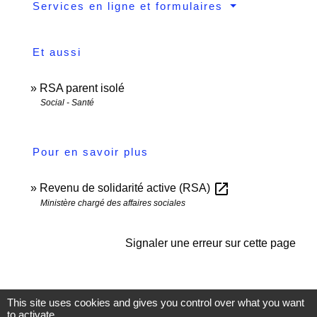
Services en ligne et formulaires
Et aussi
RSA parent isolé
Social - Santé
Pour en savoir plus
open_in_new
Revenu de solidarité active (RSA)
Ministère chargé des affaires sociales
Signaler une erreur sur cette page
This site uses cookies and gives you control over what you want
to activate