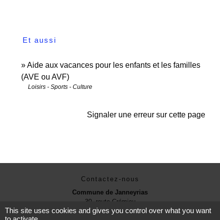
Et aussi
Aide aux vacances pour les enfants et les familles
(AVE ou AVF)
Loisirs - Sports - Culture
Signaler une erreur sur cette page
Contactez-nous
Commune de Janneyrias
30, route Crémieu
This site uses cookies and gives you control over what you want
38280 Janneyrias - FRANCE
to activate