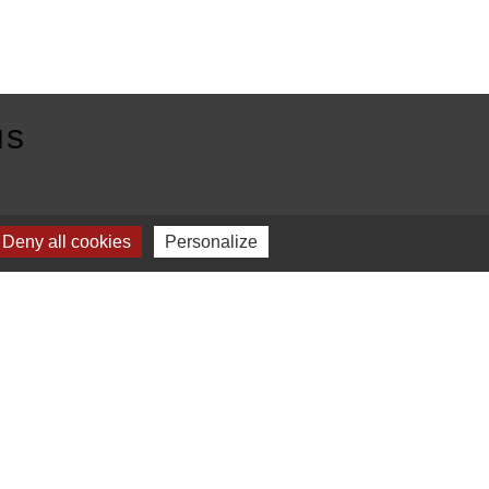
us
E
Deny all cookies
Personalize
Plan du site
-
Gestion des cookies