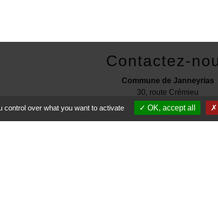
Contactez-no
Commune de Janneyrias
30, route Crémieu
38280 Janneyrias - FRANC
 control over what you want to activate
OK, accept all
+33 4 78 32 02 43
Contact par formulaire
entions légales
-
Politique de confidentialité
-
Accessibilité
-