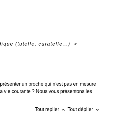
dique (tutelle, curatelle...)
>
représenter un proche qui n'est pas en mesure
 la vie courante ? Nous vous présentons les
keyboard_arrow_up
keyboard_arrow_down
Tout replier
Tout déplier