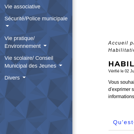
Vie associative
Sécurité/Police municipale
Vie pratique/
Accueil p
Environnement
Habilitati
Vie scolaire/ Conseil
HABIL
Municipal des Jeunes
Vérifié le 02 J
Divers
Vous souhait
d'exprimer s
informations
Qu'est