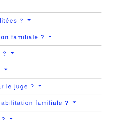
litées ?
ion familiale ?
e ?
?
ar le juge ?
abilitation familiale ?
e ?