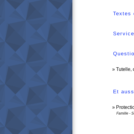
Textes 
Service
Questi
Tutelle,
Et auss
Protectio
Famille - S