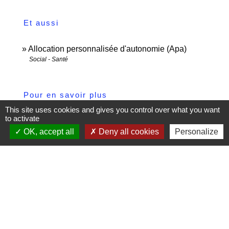
Et aussi
Allocation personnalisée d'autonomie (Apa)
Social - Santé
Pour en savoir plus
This site uses cookies and gives you control over what you want
to activate
Apa : comment vos besoins sont-ils étudiés ?
OK, accept all
Deny all cookies
Personalize
open_in_new
(version "Facile à lire et à comprendre")
Caisse nationale de solidarité pour l'autonomie (CNSA)
Pour les personnes âgées.fr (perte d'autonomie)
open_in_new
Caisse nationale de solidarité pour l'autonomie (CNSA)
Signaler une erreur sur cette page