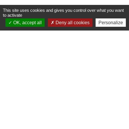
This site uses cookies and gives you control over what you want
to activate
OK, accept all
Deny all cookies
Personalize
Contactez-nous
Commune de Janneyrias
30, route Crémieu
38280 Janneyrias - FRANCE
+33 4 78 32 02 43
Contact par formulaire
Mentions légales
-
Politique de confidentialité
-
Accessibilité
-
Plan du site
-
Gestion des cookies
Site créé en partenariat avec Réseau des Communes