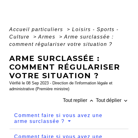
Accueil particuliers
>
Loisirs - Sports -
Culture
>
Armes
>
Arme surclassée :
comment régulariser votre situation ?
ARME SURCLASSÉE :
COMMENT RÉGULARISER
VOTRE SITUATION ?
Vérifié le 08 Sep 2023 - Direction de l'information légale et
administrative (Première ministre)
keyboard_arrow_up
keyboard_arrow_down
Tout replier
Tout déplier
Comment faire si vous avez une
arme surclassée ?
Comment faire si vous avez une