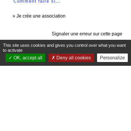
Comment faire si...
Je crée une association
Signaler une erreur sur cette page
This site uses cookies and gives you control over what you want
to activate
OK, accept all
Deny all cookies
Personalize
Contactez-nous
Commune de Janneyrias
30, route Crémieu
38280 Janneyrias - FRANCE
+33 4 78 32 02 43
Contact par formulaire