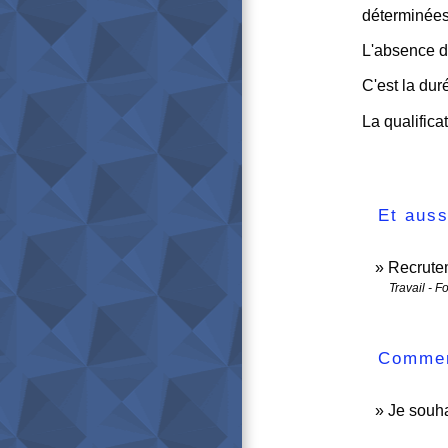
déterminées
L'absence de
C'est la dur
La qualifica
Et auss
Recrutem
Travail - F
Comment
Je souha