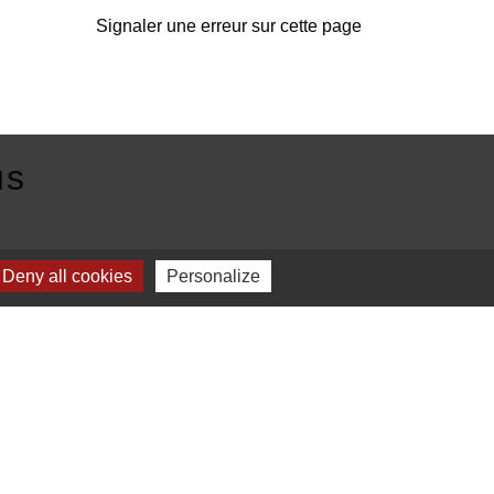
Signaler une erreur sur cette page
us
E
Deny all cookies
Personalize
Plan du site
-
Gestion des cookies