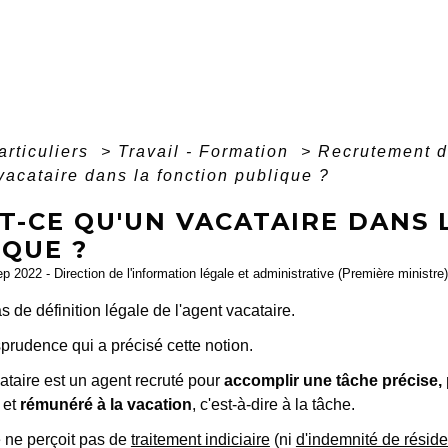
articuliers
>
Travail - Formation
>
Recrutement d
vacataire dans la fonction publique ?
T-CE QU'UN VACATAIRE DANS 
IQUE ?
ep 2022 - Direction de l'information légale et administrative (Première ministre)
as de définition légale de l'agent vacataire.
isprudence qui a précisé cette notion.
cataire est un agent recruté pour
accomplir une tâche précise, p
et
rémunéré à la vacation
, c'est-à-dire à la tâche.
e ne perçoit pas de
traitement indiciaire
(ni
d'indemnité de résid