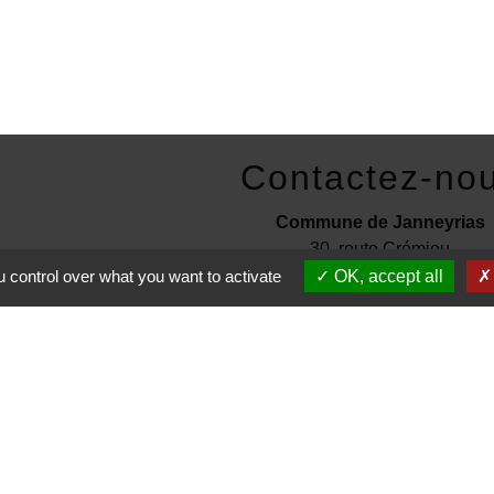
Contactez-no
Commune de Janneyrias
30, route Crémieu
38280 Janneyrias - FRANC
 control over what you want to activate
OK, accept all
+33 4 78 32 02 43
Contact par formulaire
entions légales
-
Politique de confidentialité
-
Accessibilité
-