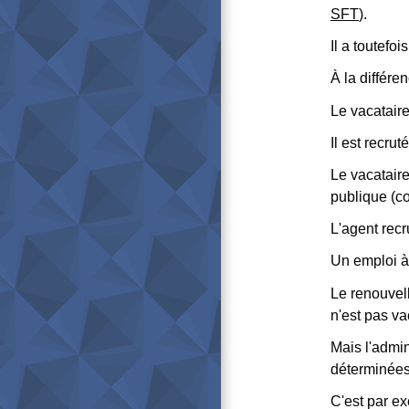
SFT
).
Il a toutefoi
À la différe
Le vacataire
Il est recru
Le vacatair
publique (co
L'agent recr
Un emploi à
Le renouvell
n'est pas va
Mais l'admin
déterminées
C'est par ex