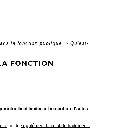
ans la fonction publique
>
Qu'est-
LA FONCTION
onctuelle et limitée à l'exécution d'actes
ence
, ni de
supplément familial de traitement -