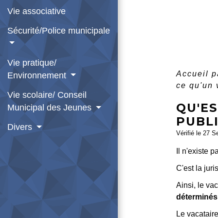
Vie associative
Sécurité/Police municipale
Vie pratique/
Accueil p
Environnement
ce qu'un 
Vie scolaire/ Conseil
QU'ES
Municipal des Jeunes
PUBL
Divers
Vérifié le 27 S
Il n'existe p
C'est la jur
Ainsi, le va
déterminés
Le vacatair