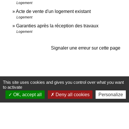
Logement
Acte de vente d'un logement existant
Logement
Garanties après la réception des travaux
Logement
Signaler une erreur sur cette page
This site uses cookies and gives you control over what you want
Contactez-nous
to activate
Commune de Janneyrias
OK, accept all
Deny all cookies
Personalize
30, route Crémieu
38280 Janneyrias - FRANCE
+33 4 78 32 02 43
Contact par formulaire