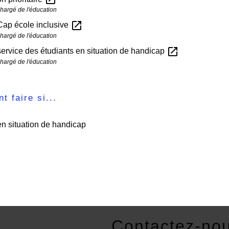
chargé de l'éducation
open_in_new
Cap école inclusive
chargé de l'éducation
open_in_new
service des étudiants en situation de handicap
chargé de l'éducation
 faire si...
en situation de handicap
Contactez-no