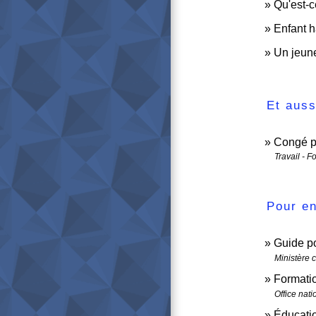
Qu'est-c
Enfant h
Un jeune
Et auss
Congé po
Travail - F
Pour en
Guide po
Ministère 
Formati
Office nat
Éducatio