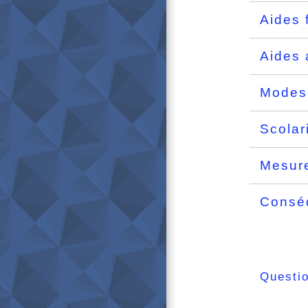
Aides 
Aides 
Modes
Scolar
Mesure
Conséq
Questi