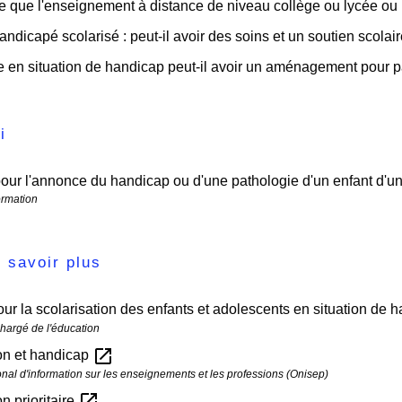
e que l'enseignement à distance de niveau collège ou lycée ou
andicapé scolarisé : peut-il avoir des soins et un soutien scolair
 en situation de handicap peut-il avoir un aménagement pour 
i
ur l'annonce du handicap ou d'une pathologie d'un enfant d'un 
ormation
 savoir plus
ur la scolarisation des enfants et adolescents en situation de 
chargé de l'éducation
open_in_new
on et handicap
ional d'information sur les enseignements et les professions (Onisep)
open_in_new
n prioritaire