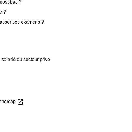
 post-bac ?
e ?
passer ses examens ?
salarié du secteur privé
open_in_new
handicap