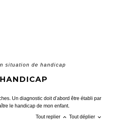
n situation de handicap
 HANDICAP
hes. Un diagnostic doit d'abord être établi par
aître le handicap de mon enfant.
keyboard_arrow_up
keyboard_arrow_down
Tout replier
Tout déplier