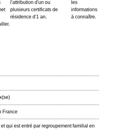
s
l'attribution d'un ou
les
met
plusieurs certificats de
informations
résidence d'1 an.
à connaître.
iller.
x(se)
n France
et qui est entré par regroupement familial en