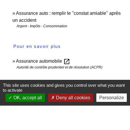
Assurance auto : remplir le "constat amiable" après
un accident
Argent - Impôts - Consommation
Pour en savoir plus
open_in_new
Assurance automobile
Autorité de contrôle prudentiel et de résolution (ACPR)
Signaler une erreur sur cette page
This site uses cookies and gives you control over what you want
to activate
OK, accept all
Deny all cookies
Personalize
Contactez-nous
Commune de Janneyrias