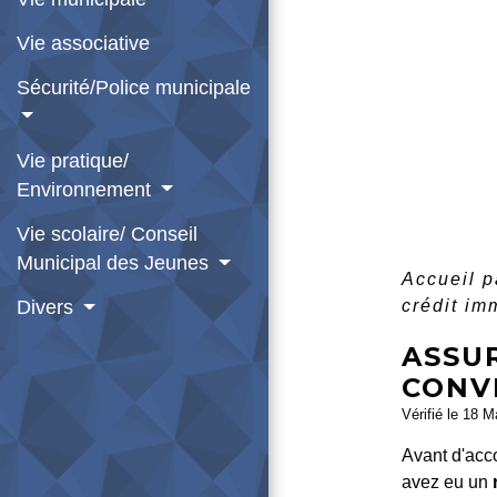
Vie associative
Sécurité/Police municipale
Vie pratique/
Environnement
Vie scolaire/ Conseil
Municipal des Jeunes
Accueil p
crédit im
Divers
ASSUR
CONV
Vérifié le 18 M
Avant d'acco
avez eu un