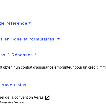
de référence
s en ligne et formulaires
ons ? Réponses !
obtenir un contrat d'assurance emprunteur pour un crédit immo
 savoir plus
open_in_new
iciel de la convention Aeras
chargé des finances