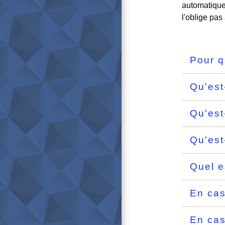
automatique
l'oblige pas
Pour q
Qu'est
Qu'est
Qu'est
Quel e
En cas
En cas