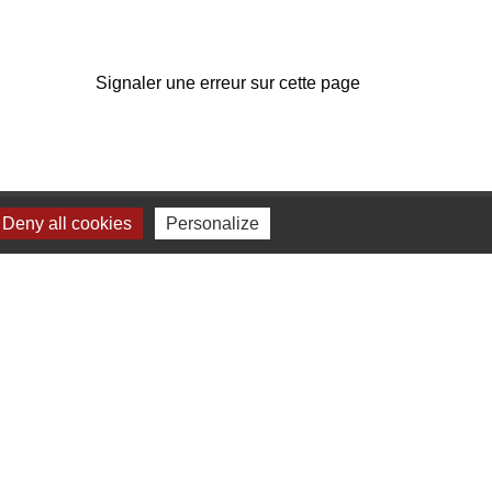
Signaler une erreur sur cette page
Deny all cookies
Personalize
us
E