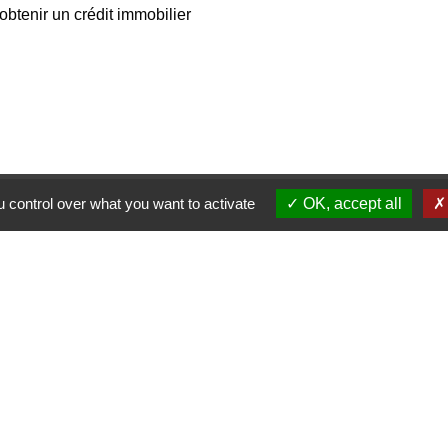
obtenir un crédit immobilier
 control over what you want to activate
OK, accept all
Contactez-no
Commune de Janneyrias
30, route Crémieu
38280 Janneyrias - FRANC
+33 4 78 32 02 43
Contact par formulaire