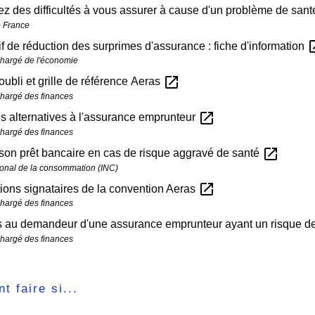
z des difficultés à vous assurer à cause d'un problème de san
 France
open_
if de réduction des surprimes d'assurance : fiche d'information
chargé de l'économie
open_in_new
'oubli et grille de référence Aeras
chargé des finances
open_in_new
s alternatives à l'assurance emprunteur
chargé des finances
open_in_new
son prêt bancaire en cas de risque aggravé de santé
ational de la consommation (INC)
open_in_new
ions signataires de la convention Aeras
chargé des finances
s au demandeur d'une assurance emprunteur ayant un risque d
chargé des finances
 faire si...