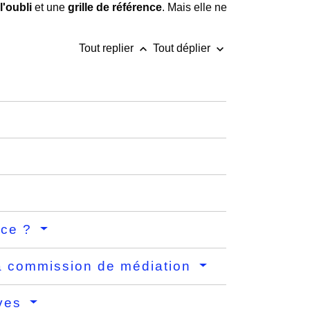
 l'oubli
et une
grille de référence
. Mais elle ne
keyboard_arrow_up
keyboard_arrow_down
Tout replier
Tout déplier
nce ?
 la commission de médiation
ives