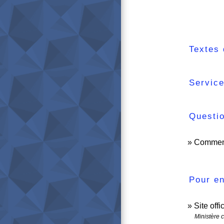
Textes 
Service
Questi
Comment 
Pour en
Site off
Ministère 