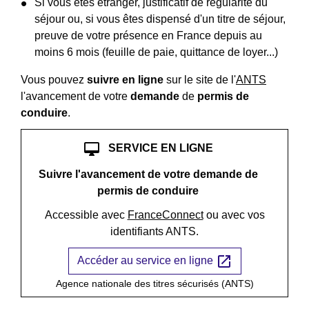
Si vous êtes étranger, justificatif de régularité du
séjour ou, si vous êtes dispensé d'un titre de séjour,
preuve de votre présence en France depuis au
moins 6 mois (feuille de paie, quittance de loyer...)
Vous pouvez
suivre en ligne
sur le site de l'
ANTS
l'avancement de votre
demande
de
permis de
conduire
.
desktop_mac
SERVICE EN LIGNE
Suivre l'avancement de votre demande de
permis de conduire
Accessible avec
FranceConnect
ou avec vos
identifiants ANTS.
open_in_new
Accéder au service en ligne
Agence nationale des titres sécurisés (ANTS)