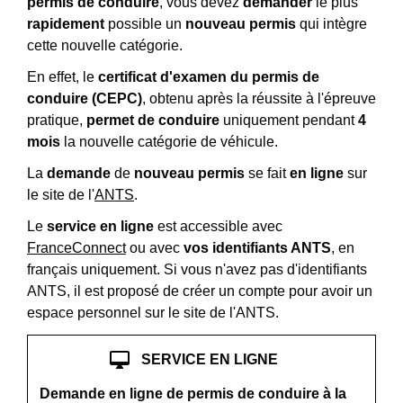
permis de conduire
, vous devez
demander
le plus
rapidement
possible un
nouveau permis
qui intègre
cette nouvelle catégorie.
En effet, le
certificat d'examen du permis de
conduire (CEPC)
, obtenu après la réussite à l'épreuve
pratique,
permet de conduire
uniquement pendant
4
mois
la nouvelle catégorie de véhicule.
La
demande
de
nouveau permis
se fait
en ligne
sur
le site de l'
ANTS
.
Le
service en ligne
est accessible avec
FranceConnect
ou avec
vos identifiants ANTS
, en
français uniquement. Si vous n'avez pas d'identifiants
ANTS, il est proposé de créer un compte pour avoir un
espace personnel sur le site de l'ANTS.
desktop_mac
SERVICE EN LIGNE
Demande en ligne de permis de conduire à la