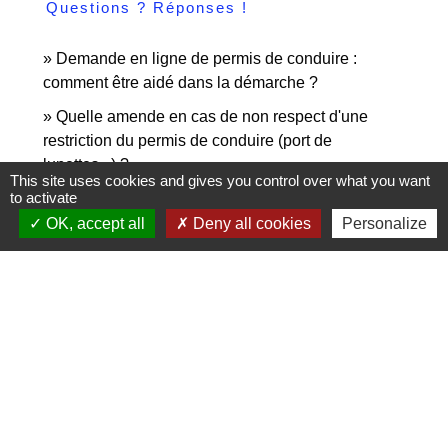
Questions ? Réponses !
Demande en ligne de permis de conduire :
comment être aidé dans la démarche ?
Quelle amende en cas de non respect d'une
restriction du permis de conduire (port de
lunettes...) ?
This site uses cookies and gives you control over what you want
to activate
Échec à l'examen du permis de conduire : peut-on
contester les résultats ?
OK, accept all
Deny all cookies
Personalize
Comment signaler une erreur sur votre permis de
conduire ?
Et aussi
Permis de conduire
Transports - Mobilité