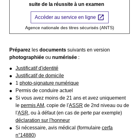
suite de la réussite à un examen
open_in_new
Accéder au service en ligne
Agence nationale des titres sécurisés (ANTS)
Préparez
les
documents
suivants en version
photographiée
ou
numérisée
:
Justificatif d'identité
Justificatif de domicile
1
photo-signature numérique
Permis de conduire actuel
Si vous avez moins de 21 ans et avez uniquement
le
permis AM
, copie de l'
ASSR
de 2
nd
niveau ou de
l'
ASR
, ou à défaut (en cas de perte par exemple)
déclaration sur l'honneur
Si nécessaire, avis médical (formulaire
cerfa
n°14880
)