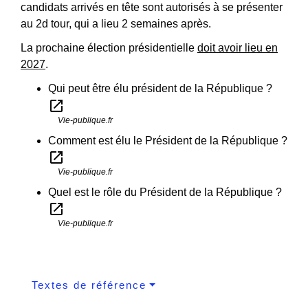
candidats arrivés en tête sont autorisés à se présenter
au 2
d
tour, qui a lieu 2 semaines après.
La prochaine élection présidentielle
doit avoir lieu en
2027
.
Qui peut être élu président de la République ?
open_in_new
Vie-publique.fr
Comment est élu le Président de la République ?
open_in_new
Vie-publique.fr
Quel est le rôle du Président de la République ?
open_in_new
Vie-publique.fr
Textes de référence