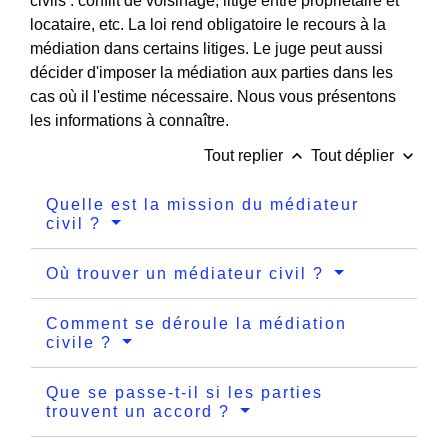
civils : conflit de voisinage, litige entre propriétaire et
locataire, etc. La loi rend obligatoire le recours à la
médiation dans certains litiges. Le juge peut aussi
décider d'imposer la médiation aux parties dans les
cas où il l'estime nécessaire. Nous vous présentons
les informations à connaître.
keyboard_arrow_up
keyboard_arrow_down
Tout replier
Tout déplier
Quelle est la mission du médiateur
civil ?
Où trouver un médiateur civil ?
Comment se déroule la médiation
civile ?
Que se passe-t-il si les parties
trouvent un accord ?