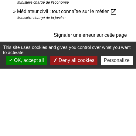
Ministère chargé de l'économie
open_in_new
Médiateur civil : tout connaître sur le métier
Ministère chargé de la justice
Signaler une erreur sur cette page
This site uses cookies and gives you control over what you want
to activate
OK, accept all
Deny all cookies
Personalize
Contactez-nous
Commune de Janneyrias
30, route Crémieu
38280 Janneyrias - FRANCE
+33 4 78 32 02 43
Contact par formulaire