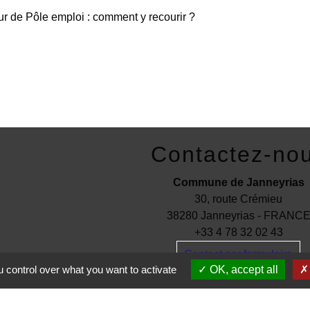
r de Pôle emploi : comment y recourir ?
Contactez-no
Commune de Janneyrias
30, route Crémieu
38280 Janneyrias - FRANC
+33 4 78 32 02 43
Contact par formulaire
 control over what you want to activate
OK, accept all