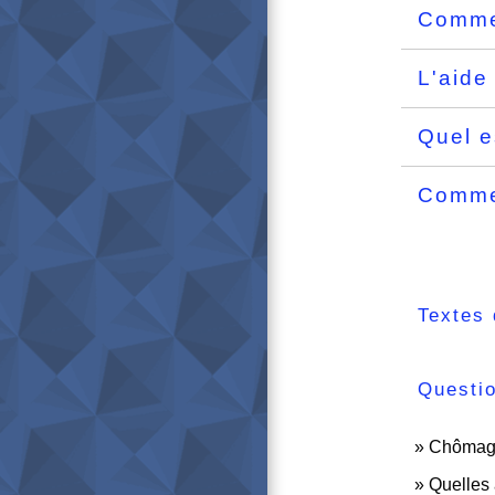
Commen
L'aide
Quel e
Commen
Textes 
Questi
Chômage 
Quelles 