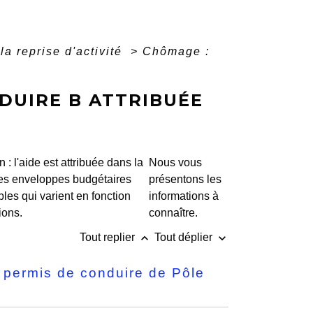
a reprise d'activité
>
Chômage :
DUIRE B ATTRIBUÉE
n : l'aide est attribuée dans la
Nous vous
des enveloppes budgétaires
présentons les
bles qui varient en fonction
informations à
ions.
connaître.
keyboard_arrow_up
keyboard_arrow_down
Tout replier
Tout déplier
u permis de conduire de Pôle